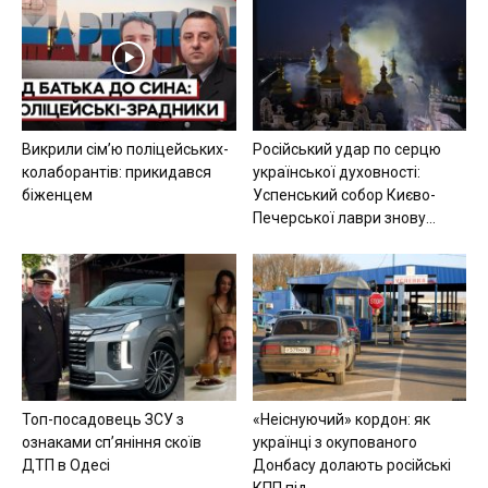
Викрили сімʼю поліцейських-
Російський удар по серцю
колаборантів: прикидався
української духовності:
біженцем
Успенський собор Києво-
Печерської лаври знову...
Топ-посадовець ЗСУ з
«Неіснуючий» кордон: як
ознаками сп’яніння скоїв
українці з окупованого
ДТП в Одесі
Донбасу долають російські