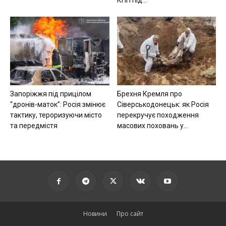
КПП під...
Запоріжжя під прицілом
Брехня Кремля про
“дронів-маток”: Росія змінює
Сіверськодонецьк: як Росія
тактику, тероризуючи місто
перекручує походження
та передмістя
масових поховань у...
Новини
Про сайт