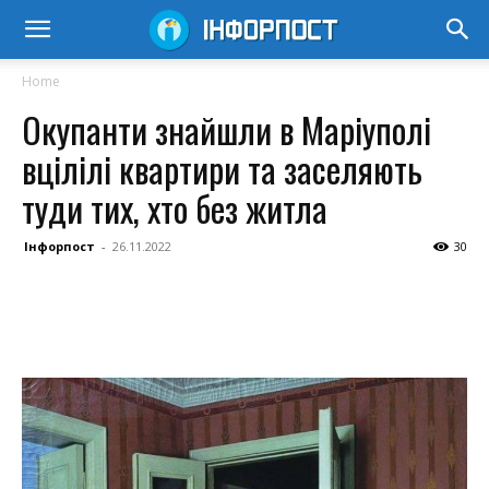
Home
Окупанти знайшли в Маріуполі
вцілілі квартири та заселяють
туди тих, хто без житла
Інфорпост
-
26.11.2022
30