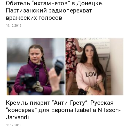
Обитель “ихтамнетов” в Донецке.
Партизанский радиоперехват
вражеских голосов
19.12.2019
Кремль пиарит “Анти-Грету”. Русская
“консерва” для Европы Izabella Nilsson-
Jarvandi
10.12.2019