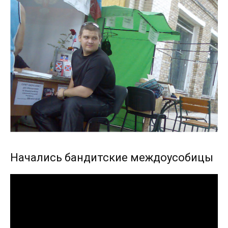
Начались бандитские междоусобицы