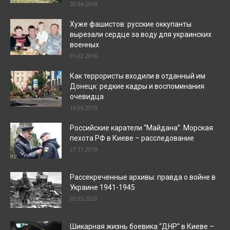
20.04.2019
Хуже фашистов: русские оккупанты
вырезали сердце за воду для украинских
военных
01.02.2016
Как террористы входили в отданный им
Донецк: редкие кадры и воспоминания
очевидца
16.06.2019
Российские каратели “Майдана”. Морская
пехота РФ в Киеве – расследование
27.11.2019
Рассекреченные архивы: правда о войне в
Украине 1941-1945
03.05.2020
Шикарная жизнь боевика “ДНР” в Киеве –