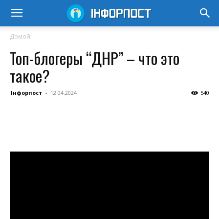
Домой
Топ-блогеры “ДНР” – что это
такое?
Інфорпост
-
12.04.2024
540