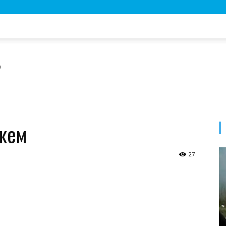
жем
27