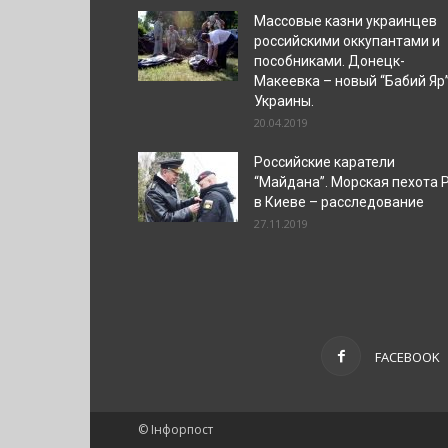
Массовые казни украинцев
российскими оккупантами и
пособниками. Донецк-
Макеевка – новый “Бабий Яр
Украины.
20.04.2019
Российские каратели
“Майдана”. Морская пехота 
в Киеве – расследование
27.11.2019
FACEBOOK
© Інфорпост