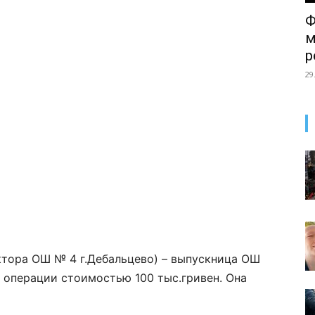
Ф
м
р
29
ктора ОШ № 4 г.Дебальцево) – выпускница ОШ
й операции стоимостью 100 тыс.гривен. Она