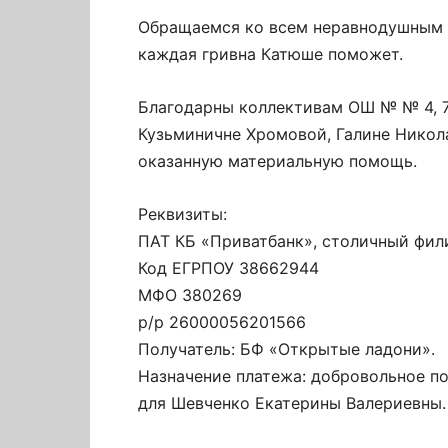
Обращаемся ко всем неравнодушным л
каждая гривна Катюше поможет.
Благодарны коллективам ОШ № № 4, 7, 
Кузьминичне Хромовой, Галине Никол
оказанную материальную помощь.
Реквизиты:
ПАТ КБ «Приватбанк», столичный фили
Код ЕГРПОУ 38662944
МФО 380269
р/р 26000056201566
Получатель: БФ «Открытые ладони».
Назначение платежа: добровольное п
для Шевченко Екатерины Валериевны.