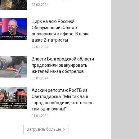
22.02.2024
Цирк на всю Россию!
Обезумевший Сальдо
опозорился в эфире. В шоке
даже Z-патриоты
27.01.2024
Власти Белгородской области
предложили эвакуировать
жителей из-за обстрелов
06.01.2024
Адский репортаж РосТВ из
Светлодарска: “Мы так ваш
город освободили, что теперь
там одни руины!”
01.01.2024
Загрузить больше