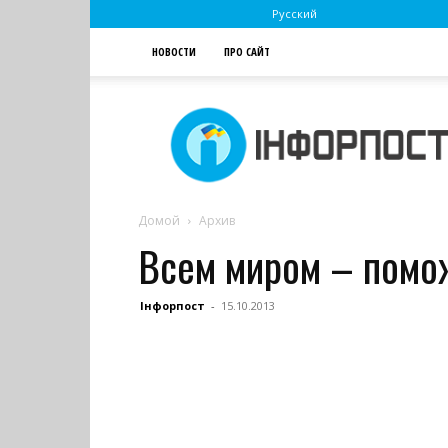
Русский
НОВОСТИ
ПРО САЙТ
Інфорпост
Домой
Архив
Всем миром – помо
Інфорпост
-
15.10.2013