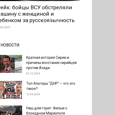
ейк: бойцы ВСУ обстреляли
ашину с женщиной и
ебенком за русскоязычность
.03.2023
НОВОСТИ
Краткая история Сирии и
причины восстания сирийцев
против Асада
05.12.2024
Топ-блогеры “ДНР” – что это
такое?
12.04.2024
Наш дом горит. Фильм о
блокадном Мариуполе