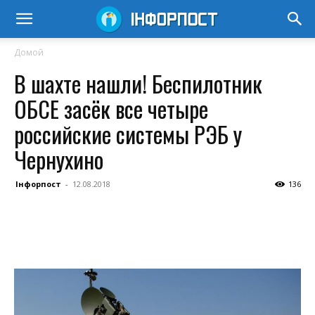
Домой
В шахте нашли! Беспилотник
ОБСЕ засёк все четыре
российские системы РЭБ у
Чернухино
Інфорпост
-
12.08.2018
136