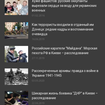
Хуже фашистов: русские оккупанты
вырезали сердце за воду для украинских
военных
01.02.2016
Как террористы входили в отданный им
Донецк: редкие кадры и воспоминания
очевидца
16.06.2019
Российские каратели “Майдана”. Морская
пехота РФ в Киеве – расследование
27.11.2019
Рассекреченные архивы: правда о войне в
Украине 1941-1945
03.05.2020
Шикарная жизнь боевика “ДНР” в Киеве –
расследование
22.06.2019