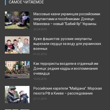
САМОЕ ЧИТАЕМОЕ
Массовые казни украинцев российскими
оккупантами и пособниками. Донецк-
Макеевка – новый “Бабий Яр” Украины.
20.04.2019
Хуже фашистов: русские оккупанты
вырезали сердце за воду для украинских
военных
01.02.2016
Как террористы входили в отданный им
Донецк: редкие кадры и воспоминания
очевидца
16.06.2019
Российские каратели “Майдана”. Морская
пехота РФ в Киеве – расследование
27.11.2019