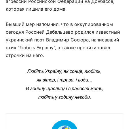
агрессии Российской Федерации на Донбассе,
которая лишила его дома.
Бывший мэр напомнил, что в оккупированном
сегодня Россией Дебальцево родился известный
украинский поэт Владимир Сосюра, написавший
стих “Любіть Україну”, а также процитировал
строчки из него.
Любіть Україну, як сонце, любіть,
як вітер, і трави, і води…
В годину щасливу і в радості мить,
любіть у годину негоди.