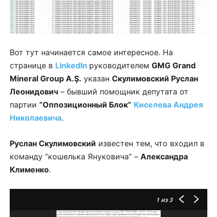
Вот тут начинается самое интересное. На
странице в
LinkedIn
руководителем
GMG Grand
Mineral Group A.Ş.
указан
Скулимовский Руслан
Леонидович
– бывший помощник депутата от
партии
“Оппозиционный Блок”
Киселева Андрея
Николаевича
.
Руслан Скулимовский
известен тем, что входил в
команду “кошелька Януковича” –
Александра
Клименко
.
1
из 3