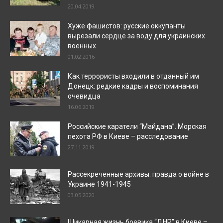
20.04.2019
Хуже фашистов: русские оккупанты
вырезали сердце за воду для украинских
военных
01.02.2016
Как террористы входили в отданный им
Донецк: редкие кадры и воспоминания
очевидца
16.06.2019
Российские каратели “Майдана”. Морская
пехота РФ в Киеве – расследование
27.11.2019
Рассекреченные архивы: правда о войне в
Украине 1941-1945
03.05.2020
Шикарная жизнь боевика “ДНР” в Киеве –