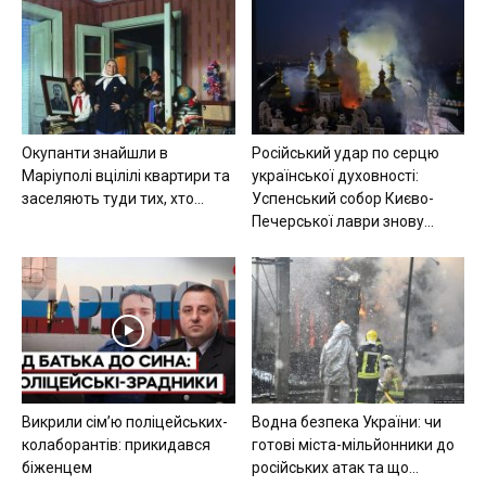
Окупанти знайшли в
Російський удар по серцю
Маріуполі вцілілі квартири та
української духовності:
заселяють туди тих, хто...
Успенський собор Києво-
Печерської лаври знову...
Викрили сімʼю поліцейських-
Водна безпека України: чи
колаборантів: прикидався
готові міста-мільйонники до
біженцем
російських атак та що...