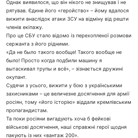
Однак виявилося, що він нікого не знищував і не
рятував. Єдине його «геройство» – йому вдалося
вижити внаслідок атаки ЗСУ на відміну від решти
членів екіпажу.
Про це СБУ стало відомо із перехопленої розмови
сержанта з його рідними.
«Да не было такого вообще! Такого вообще не
было! Просто когда подбили машину я
вытаскивал трупы и всё», – зізнається дружині
окупант.
Судячи з усього, вижити у бою з українськими
захисниками – це величезне досягнення для армії
росіян, тому «його історію» віддали кремлівським
пропагандистам.
Та поки росіяни вигадують хоча б фейкові
військові досягнення, наші справжні герої щодня
пакують із них «вантаж 200».