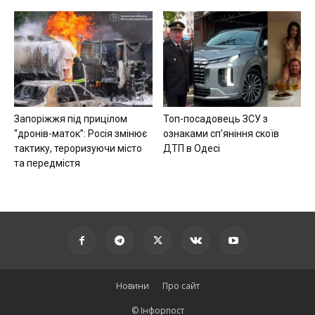
Запоріжжя під прицілом
Топ-посадовець ЗСУ з
“дронів-маток”: Росія змінює
ознаками сп’яніння скоїв
тактику, тероризуючи місто
ДТП в Одесі
та передмістя
Новини
Про сайт
© Інфорпост