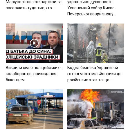
Маріуполі вцілілі квартири та
української духовності:
заселяють туди тих, хто...
Успенський собор Києво-
Печерської лаври знову...
Викрили сімʼю поліцейських-
Водна безпека України: чи
колаборантів: прикидався
готові міста-мільйонники до
біженцем
російських атак та що...