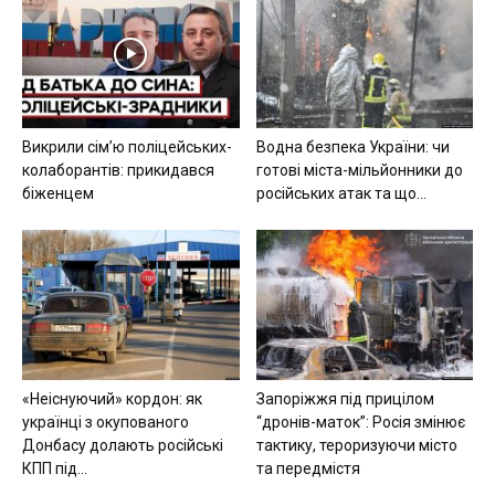
Викрили сімʼю поліцейських-
Водна безпека України: чи
колаборантів: прикидався
готові міста-мільйонники до
біженцем
російських атак та що...
«Неіснуючий» кордон: як
Запоріжжя під прицілом
українці з окупованого
“дронів-маток”: Росія змінює
Донбасу долають російські
тактику, тероризуючи місто
КПП під...
та передмістя