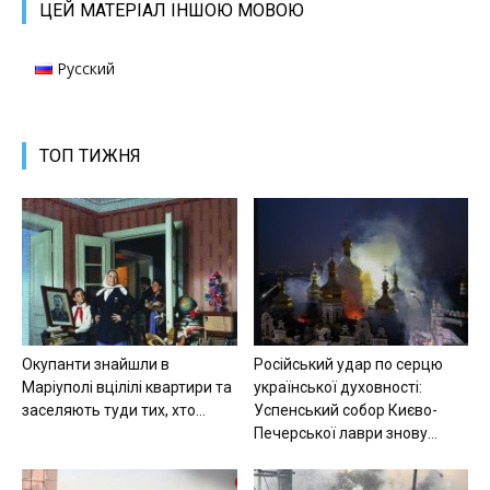
ЦЕЙ МАТЕРІАЛ ІНШОЮ МОВОЮ
Русский
ТОП ТИЖНЯ
Окупанти знайшли в
Російський удар по серцю
Маріуполі вцілілі квартири та
української духовності:
заселяють туди тих, хто...
Успенський собор Києво-
Печерської лаври знову...