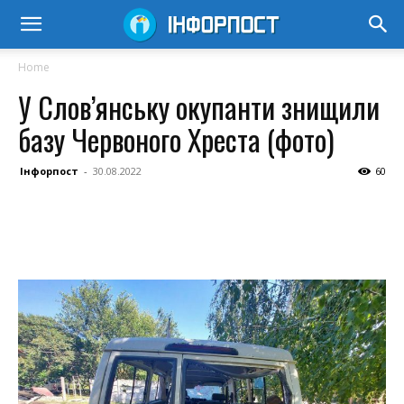
Home
У Слов’янську окупанти знищили
базу Червоного Хреста (фото)
Інфорпост
-
30.08.2022
60