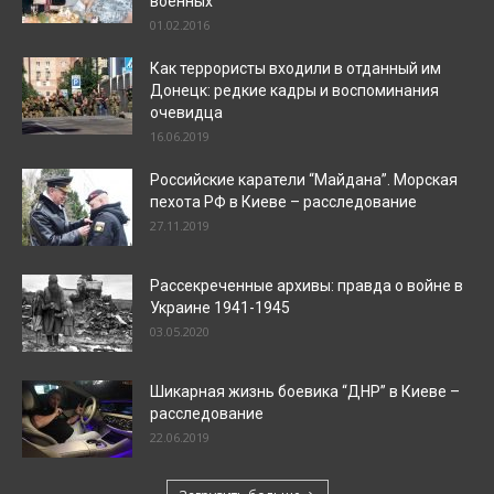
военных
01.02.2016
Как террористы входили в отданный им
Донецк: редкие кадры и воспоминания
очевидца
16.06.2019
Российские каратели “Майдана”. Морская
пехота РФ в Киеве – расследование
27.11.2019
Рассекреченные архивы: правда о войне в
Украине 1941-1945
03.05.2020
Шикарная жизнь боевика “ДНР” в Киеве –
расследование
22.06.2019