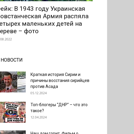
ейк: В 1943 году Украинская
овстанческая Армия распяла
етырех маленьких детей на
ереве – фото
.08.2022
НОВОСТИ
Краткая история Сирии и
причины восстания сирийцев
против Асада
05.12.2024
Топ-блогеры “ДНР” – что это
такое?
12.04.2024
Наш дом горит. Фильм о