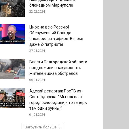
блокадном Мариуполе
22.02.2024
Цирк на всю Россию!
Обезумевший Сальдо
опозорился в эфире. В шоке
даже Z-патриоты
27.01.2024
Власти Белгородской области
предложили эвакуировать
жителей из-за обстрелов
06.01.2024
Адский репортаж РосТВ из
Светлодарска: “Мы так ваш
город освободили, что теперь
там одни руины!”
01.01.2024
Загрузить больше