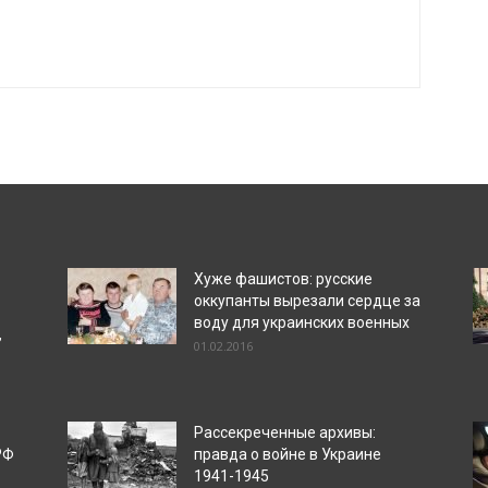
Хуже фашистов: русские
оккупанты вырезали сердце за
воду для украинских военных
”
01.02.2016
Рассекреченные архивы:
РФ
правда о войне в Украине
1941-1945