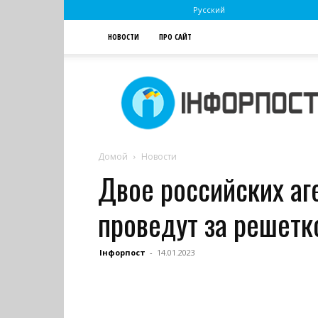
Русский
НОВОСТИ
ПРО САЙТ
Інфорпост
Домой
Новости
Двое российских аг
проведут за решетк
Інфорпост
-
14.01.2023