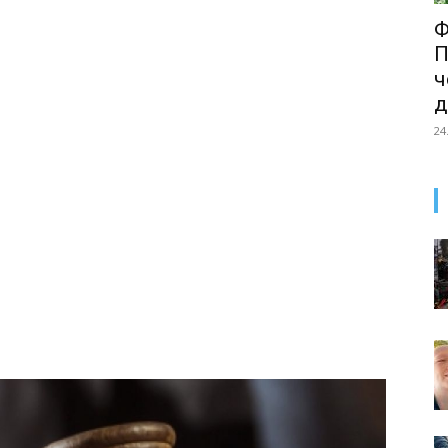
Ф
П
ч
д
24