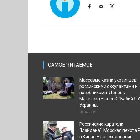
САМОЕ ЧИТАЕМОЕ
Массовые казни украинцев
российскими оккупантами и
пособниками. Донецк-
Макеевка – новый “Бабий Яр
Украины.
20.04.2019
Российские каратели
“Майдана”. Морская пехота 
в Киеве – расследование