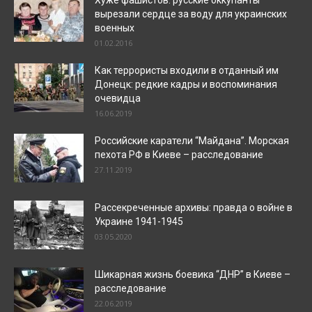
Хуже фашистов: русские оккупанты
вырезали сердце за воду для украинских
военных
01.02.2016
Как террористы входили в отданный им
Донецк: редкие кадры и воспоминания
очевидца
16.06.2019
Российские каратели “Майдана”. Морская
пехота РФ в Киеве – расследование
27.11.2019
Рассекреченные архивы: правда о войне в
Украине 1941-1945
03.05.2020
Шикарная жизнь боевика “ДНР” в Киеве –
расследование
22.06.2019