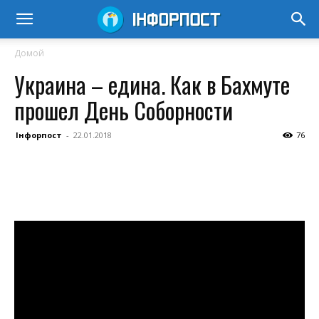
Домой
Украина – едина. Как в Бахмуте
прошел День Соборности
Інфорпост
-
22.01.2018
76