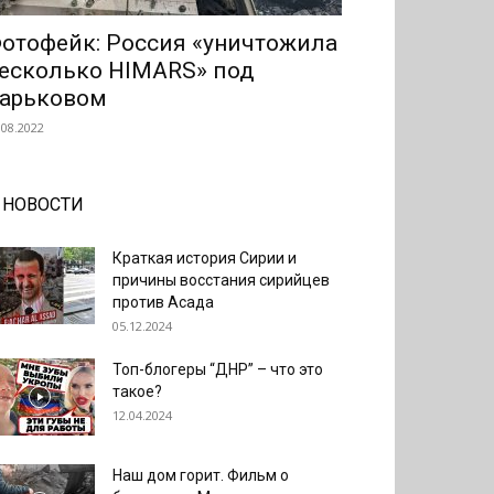
отофейк: Россия «уничтожила
есколько HIMARS» под
арьковом
.08.2022
НОВОСТИ
Краткая история Сирии и
причины восстания сирийцев
против Асада
05.12.2024
Топ-блогеры “ДНР” – что это
такое?
12.04.2024
Наш дом горит. Фильм о