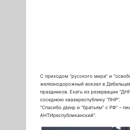
С приходом “русского мира” и “осво
железнодорожный вокзал в Дебальцев
праздников. Ехать из резервации “ДНР
соседнюю квазиреспублику “ЛНР”.
“Спасибо дЫнр и “братьям” с РФ” – пи
АНТИреспубликанский”.