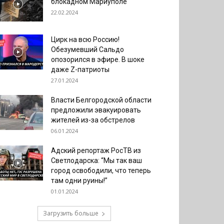
блокадном Мариуполе
22.02.2024
Цирк на всю Россию!
Обезумевший Сальдо
опозорился в эфире. В шоке
даже Z-патриоты
27.01.2024
Власти Белгородской области
предложили эвакуировать
жителей из-за обстрелов
06.01.2024
Адский репортаж РосТВ из
Светлодарска: “Мы так ваш
город освободили, что теперь
там одни руины!”
01.01.2024
Загрузить больше