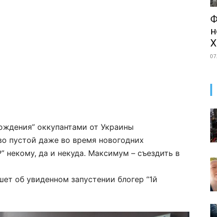
Ф
н
Х
07
бождения” оккупантами от Украины
о пустой даже во время новогодних
” некому, да и некуда. Максимум – съездить в
шет об увиденном запустении блогер “1й