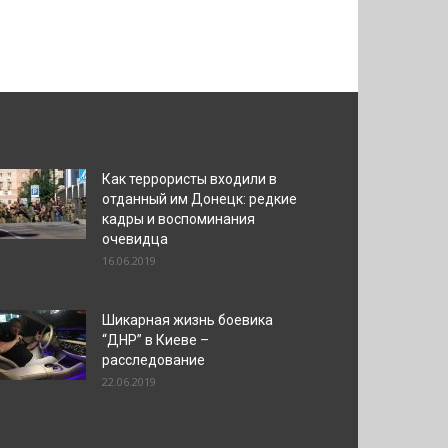
Как террористы входили в
отданный им Донецк: редкие
кадры и воспоминания
очевидца
16.06.2019
Шикарная жизнь боевика
“ДНР” в Киеве –
расследование
22.06.2019