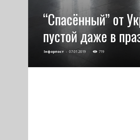
“Спасённый” от У
пустой даже в пра
Інфорпост
-
07.01.2019
719