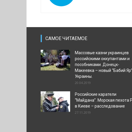
САМОЕ ЧИТАЕМОЕ
Массовые казни украинцев
российскими оккупантами и
пособниками. Донецк-
Макеевка – новый “Бабий Яр
Украины.
20.04.2019
Российские каратели
“Майдана”. Морская пехота 
в Киеве – расследование
27.11.2019