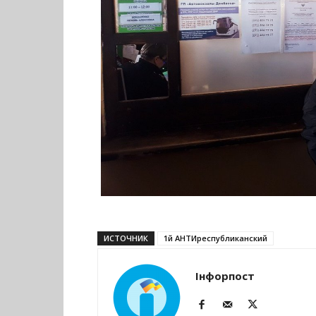
ИСТОЧНИК
1й АНТИреспубликанский
Інфорпост