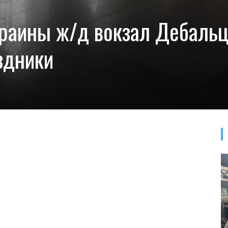
краины ж/д вокзал Дебаль
здники