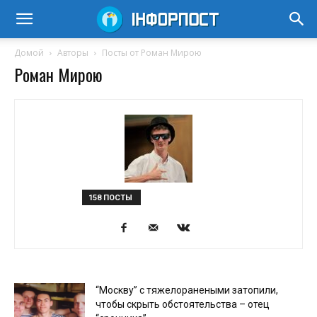
Домой
Авторы
Посты от Роман Мирою
Роман Мирою
158 ПОСТЫ
“Москву” с тяжелоранеными затопили,
чтобы скрыть обстоятельства – отец