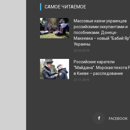
САМОЕ ЧИТАЕМОЕ
Массовые казни украинцев
российскими оккупантами и
пособниками. Донецк-
Макеевка – новый “Бабий Яр
Украины.
20.04.2019
Российские каратели
“Майдана”. Морская пехота 
в Киеве – расследование
27.11.2019
FACEBOOK