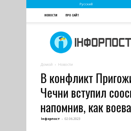
Русский
НОВОСТИ
ПРО САЙТ
Інфорпост
Домой
Новости
В конфликт Пригож
Чечни вступил соос
напомнив, как воев
Інфорпост
-
02.06.2023