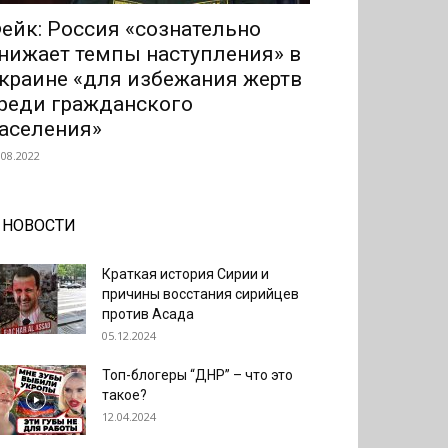
ейк: Россия «сознательно
нижает темпы наступления» в
краине «для избежания жертв
реди гражданского
аселения»
.08.2022
НОВОСТИ
Краткая история Сирии и
причины восстания сирийцев
против Асада
05.12.2024
Топ-блогеры “ДНР” – что это
такое?
12.04.2024