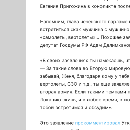
Евгения Пригожина в конфликте посл
Напомним, глава чеченского парламе
встретиться «как мужчина с мужчиной»
«самолеты, вертолеты»… Похожее зая
депутат Госдумы РФ Адам Делимхано
«В своих заявлениях ты намекаешь, чт
— За такие слова во Вторую мировую 
забывай, Женя, благодаря кому у тебя
вертолеты, СЗО и т.д., ты еще заявляе
вторая армия. Если такими темпами п
Локацию скинь, и в любое время, в л
тобой встретимся и обсудим».
Это заявление
прокомментировал
Утк