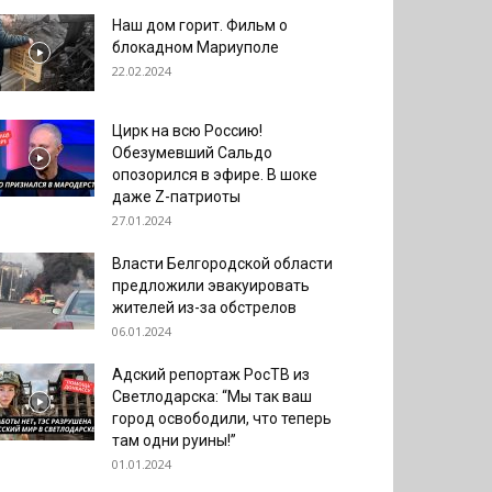
Наш дом горит. Фильм о
блокадном Мариуполе
22.02.2024
Цирк на всю Россию!
Обезумевший Сальдо
опозорился в эфире. В шоке
даже Z-патриоты
27.01.2024
Власти Белгородской области
предложили эвакуировать
жителей из-за обстрелов
06.01.2024
Адский репортаж РосТВ из
Светлодарска: “Мы так ваш
город освободили, что теперь
там одни руины!”
01.01.2024