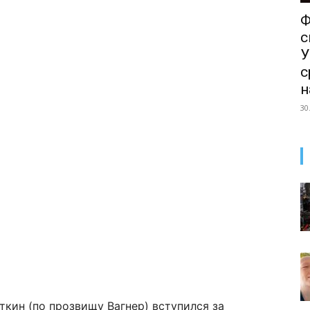
Ф
с
У
с
н
30
кин (по прозвищу Вагнер) вступился за