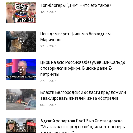
Топ-блогеры “ДНР” – что это такое?
12.04.2024
Наш дом горит. Фильм о блокадном
Мариуполе
22.02.2024
Цирк на всю Россию! Обезумевший Сальдо
опозорился в эфире. В шоке даже Z-
патриоты
27.01.2024
Власти Белгородской области предложили
эвакуировать жителей из-за обстрелов
06.01.2024
Адский репортаж РосТВ из Светлодарска:
“Мы так ваш город освободили, что теперь
там одни руины!”