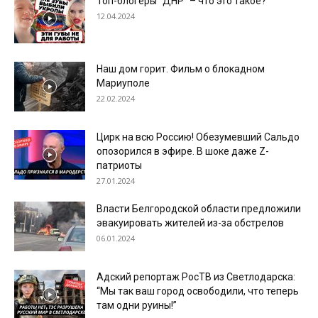
Топ-блогеры “ДНР” – что это такое?
12.04.2024
Наш дом горит. Фильм о блокадном
Мариуполе
22.02.2024
Цирк на всю Россию! Обезумевший Сальдо
опозорился в эфире. В шоке даже Z-
патриоты
27.01.2024
Власти Белгородской области предложили
эвакуировать жителей из-за обстрелов
06.01.2024
Адский репортаж РосТВ из Светлодарска:
“Мы так ваш город освободили, что теперь
там одни руины!”