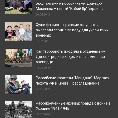
оккупантами и пособниками. Донецк-
Макеевка – новый “Бабий Яр” Украины.
20.04.2019
Хуже фашистов: русские оккупанты
вырезали сердце за воду для украинских
военных
01.02.2016
Как террористы входили в отданный им
Донецк: редкие кадры и воспоминания
очевидца
16.06.2019
Российские каратели “Майдана”. Морская
пехота РФ в Киеве – расследование
27.11.2019
Рассекреченные архивы: правда о войне в
Украине 1941-1945
03.05.2020