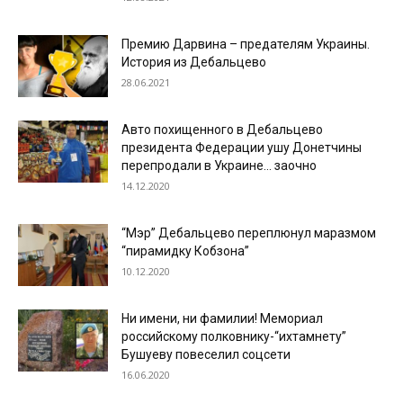
Премию Дарвина – предателям Украины.
История из Дебальцево
28.06.2021
Авто похищенного в Дебальцево
президента Федерации ушу Донетчины
перепродали в Украине… заочно
14.12.2020
“Мэр” Дебальцево переплюнул маразмом
“пирамидку Кобзона”
10.12.2020
Ни имени, ни фамилии! Мемориал
российскому полковнику-“ихтамнету”
Бушуеву повеселил соцсети
16.06.2020