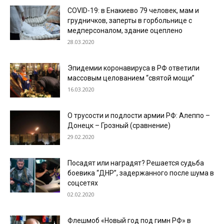
COVID-19: в Енакиево 79 человек, мам и
грудничков, заперты в горбольнице с
медперсоналом, здание оцеплено
28.03.2020
Эпидемии коронавируса в РФ ответили
массовым целованием “святой мощи”
16.03.2020
О трусости и подлости армии РФ: Алеппо –
Донецк – Грозный (сравнение)
29.02.2020
Посадят или наградят? Решается судьба
боевика “ДНР”, задержанного после шума в
соцсетях
02.02.2020
Флешмоб «Новый год под гимн РФ» в