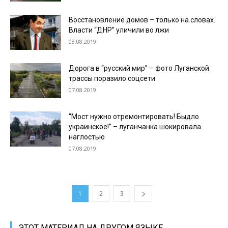
Восстановление домов – только на словах.
Власти “ДНР” уличили во лжи
08.08.2019
Дорога в “русский мир” – фото Луганской
трассы поразило соцсети
07.08.2019
“Мост нужно отремонтировать! Быдло
украинское!” – луганчанка шокировала
наглостью
07.08.2019
1
2
3
ЭТОТ МАТЕРИАЛ НА ДРУГОМ ЯЗЫКЕ