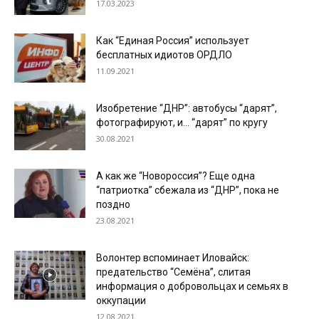
17.03.2023
Как “Единая Россия” использует
бесплатных идиотов ОРДЛО
11.09.2021
Изобретение “ДНР”: автобусы “дарят”,
фотографируют, и… “дарят” по кругу
30.08.2021
А как же “Новороссия”? Еще одна
“патриотка” сбежала из “ДНР”, пока не
поздно
23.08.2021
Волонтер вспоминает Иловайск:
предательство “Семёна”, слитая
информация о добровольцах и семьях в
оккупации
12.08.2021