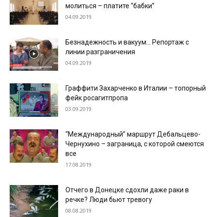
молиться – платите “бабки”
04.09.2019
Безнадежность и вакуум… Репортаж с
линии разграничения
04.09.2019
Граффити Захарченко в Италии – топорный
фейк росагитпропа
03.09.2019
“Международный” маршрут Дебальцево-
Чернухино – заграница, с которой смеются
все
17.08.2019
Отчего в Донецке сдохли даже раки в
речке? Люди бьют тревогу
08.08.2019