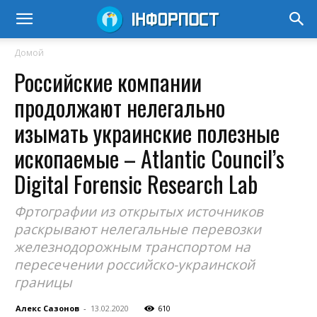
Домой
Российские компании
продолжают нелегально
изымать украинские полезные
ископаемые – Atlantic Council’s
Digital Forensic Research Lab
Фртографии из открытых источников
раскрывают нелегальные перевозки
железнодорожным транспортом на
пересечении российско-украинской
границы
Алекс Сазонов
-
13.02.2020
610