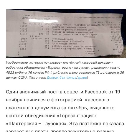
Изображение, которое показывает платёжный кассовый документ
работника объединения «Торезантрацит» на сумму предположительно
4823 рубля и 76 копеек РФ (приблизительно равняется 78 долларам и 36
центам США). (Источник:
Донецк без глянца
/
архив
)
Один анонимный пост в соцсети Facebook от 19
ноября появился с фотографией кассового
платёжного документа за октябрь, выданного
шахтой объединения «Торезантрацит»
«Шахтёрская – Глубокая». Эта платёжка показала
заработную плату, предположительно равную