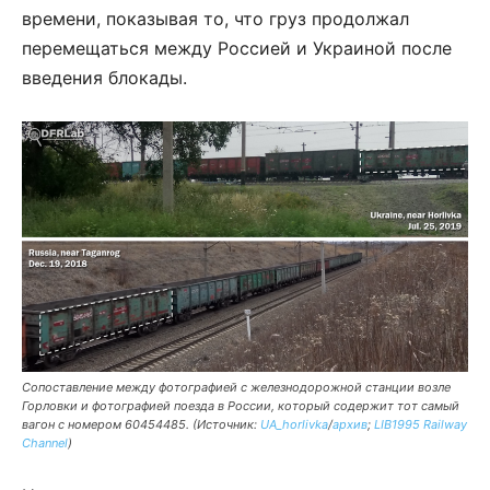
времени, показывая то, что груз продолжал
перемещаться между Россией и Украиной после
введения блокады.
Сопоставление между фотографией с железнодорожной станции возле
Горловки и фотографией поезда в России, который содержит тот самый
вагон с номером 60454485. (Источник:
UA_horlivka
/
архив
;
LIB1995 Railway
Channel
)