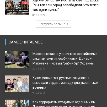
Адский репортаж РосТВ из Светлодарска:
“Мы так ваш город освободили, что теперь
там одни руины!”
01.01.2024
Загрузить больше
САМОЕ ЧИТАЕМОЕ
Массовые казни украинцев российскими
оккупантами и пособниками. Донецк-
Макеевка – новый “Бабий Яр” Украины.
20.04.2019
Хуже фашистов: русские оккупанты
вырезали сердце за воду для украинских
военных
01.02.2016
Как террористы входили в отданный им
Донецк: редкие кадры и воспоминания