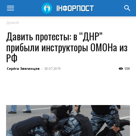
Домой
Давить протесты: в “ДНР”
прибыли инструкторы ОМОНа из
РФ
Серёга Звягинцев
-
30.07.2019
559