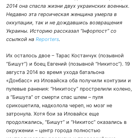
2014 она спасла жизни двух украинских военных.
Недавно эта героическая женщина умерла в
оккупации, так и не дождавшись возвращения
Украины. Историю рассказал “Інфорпост” со
ссылкой на
Reporters
.
Их осталось двое – Тарас Костанчук (позывной
“Бишут”) и боец ​​Евгений (позывной “Никитос”). 19
августа 2014 во время ухода батальона
«Донбасс» из Иловайска оба получили контузии и
пулевые ранения: “Никитосу” прострелили колено,
а “Бишута” от смерти спас шлем – пуля
срикошетила, надколола череп, но мозг не
затронула. Хотя бои за Иловайск еще
продолжались, “Бишут” и “Никитос” оказались в
окружении – центр города полностью