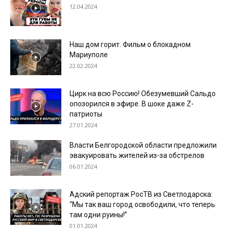
12.04.2024
Наш дом горит. Фильм о блокадном
Мариуполе
22.02.2024
Цирк на всю Россию! Обезумевший Сальдо
опозорился в эфире. В шоке даже Z-
патриоты
27.01.2024
Власти Белгородской области предложили
эвакуировать жителей из-за обстрелов
06.01.2024
Адский репортаж РосТВ из Светлодарска:
“Мы так ваш город освободили, что теперь
там одни руины!”
01.01.2024