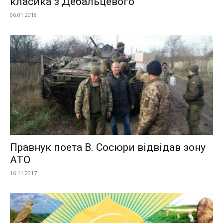
класика з Дебальцевого
06.01.2018
Правнук поета В. Сосюри відвідав зону
АТО
16.11.2017