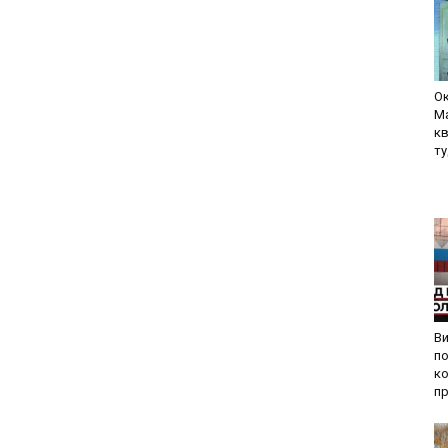
Ок
Ма
кв
ту
Ви
по
ко
пр