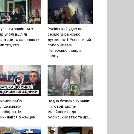
упанти знайшли в
Російський удар по
ріуполі вцілілі
серцю української
артири та заселяють
духовності: Успенський
ди тих, хто...
собор Києво-
Печерської лаври
знову...
крили сімʼю
Водна безпека України:
ліцейських-
чи готові міста-
лаборантів:
мільйонники до
икидався біженцем
російських атак та що...