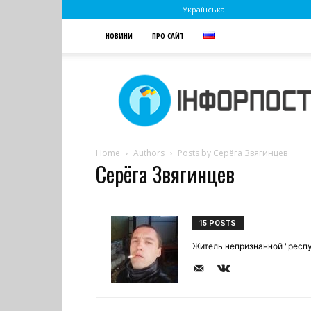
Українська
НОВИНИ
ПРО САЙТ
Інфорпост
Home
Authors
Posts by Серёга Звягинцев
Серёга Звягинцев
15 POSTS
Житель непризнанной "респу